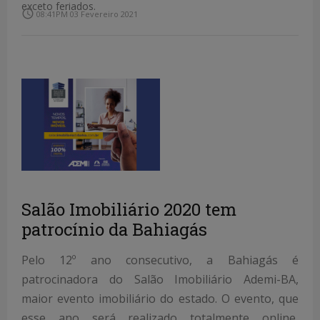
exceto feriados.
access_time
08:41PM 03 Fevereiro 2021
Salão Imobiliário 2020 tem
patrocínio da Bahiagás
Pelo 12º ano consecutivo, a Bahiagás é
patrocinadora do Salão Imobiliário Ademi-BA,
maior evento imobiliário do estado. O evento, que
esse ano será realizado totalmente online,