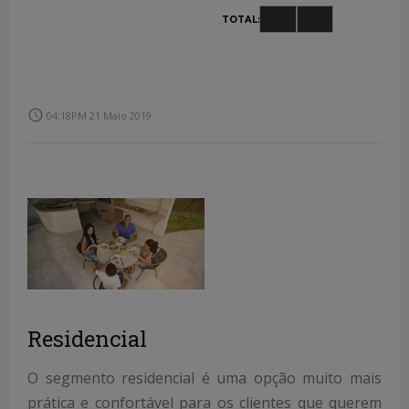
access_time
04:18PM 21 Maio 2019
Residencial
O segmento residencial é uma opção muito mais
prática e confortável para os clientes que querem