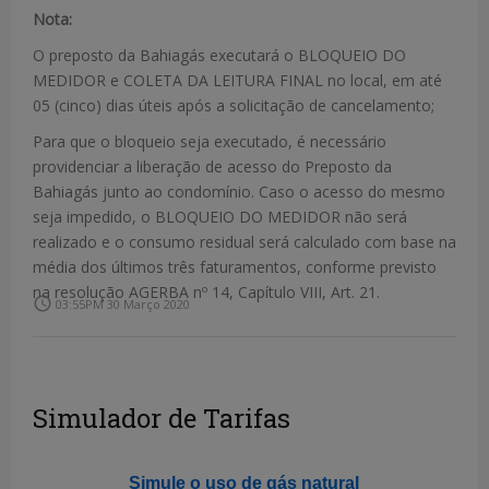
Nota:
O preposto da Bahiagás executará o BLOQUEIO DO
MEDIDOR e COLETA DA LEITURA FINAL no local, em até
05 (cinco) dias úteis após a solicitação de cancelamento;
Para que o bloqueio seja executado, é necessário
providenciar a liberação de acesso do Preposto da
Bahiagás junto ao condomínio. Caso o acesso do mesmo
seja impedido, o BLOQUEIO DO MEDIDOR não será
realizado e o consumo residual será calculado com base na
média dos últimos três faturamentos, conforme previsto
na resolução AGERBA nº 14, Capítulo VIII, Art. 21.
access_time
03:55PM 30 Março 2020
Simulador de Tarifas