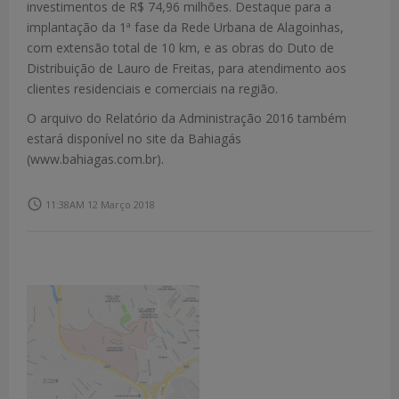
investimentos de R$ 74,96 milhões. Destaque para a
implantação da 1ª fase da Rede Urbana de Alagoinhas,
com extensão total de 10 km, e as obras do Duto de
Distribuição de Lauro de Freitas, para atendimento aos
clientes residenciais e comerciais na região.
O arquivo do Relatório da Administração 2016 também
estará disponível no site da Bahiagás
(www.bahiagas.com.br).
access_time
11:38AM 12 Março 2018