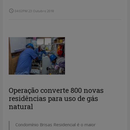
access_time
04:02PM 23 Outubro 2018
Operação converte 800 novas
residências para uso de gás
natural
Condomínio Brisas Residencial é o maior