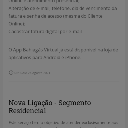
Online e atendimento presencial;
Alteração de e-mail, telefone, dia de vencimento da
fatura e senha de acesso (mesma do Cliente
Online);
Cadastrar fatura digital por e-mail.
O App Bahiagás Virtual já está disponível na loja de
aplicativos para Android e iPhone.
access_time
06:10AM 24 Agosto 2021
Nova Ligação - Segmento
Residencial
Este serviço tem o objetivo de atender exclusivamente aos