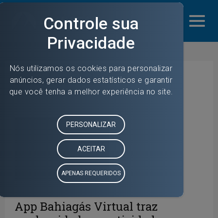
mail_outline
Residencial
App Bahiagás Virtual traz