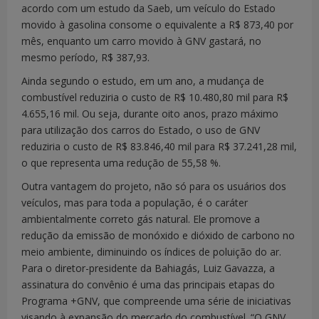
acordo com um estudo da Saeb, um veículo do Estado
movido à gasolina consome o equivalente a R$ 873,40 por
mês, enquanto um carro movido à GNV gastará, no
mesmo período, R$ 387,93.
Ainda segundo o estudo, em um ano, a mudança de
combustível reduziria o custo de R$ 10.480,80 mil para R$
4.655,16 mil. Ou seja, durante oito anos, prazo máximo
para utilização dos carros do Estado, o uso de GNV
reduziria o custo de R$ 83.846,40 mil para R$ 37.241,28 mil,
o que representa uma redução de 55,58 %.
Outra vantagem do projeto, não só para os usuários dos
veículos, mas para toda a população, é o caráter
ambientalmente correto gás natural. Ele promove a
redução da emissão de monóxido e dióxido de carbono no
meio ambiente, diminuindo os índices de poluição do ar.
Para o diretor-presidente da Bahiagás, Luiz Gavazza, a
assinatura do convênio é uma das principais etapas do
Programa +GNV, que compreende uma série de iniciativas
visando à expansão do mercado do combustível. “O GNV