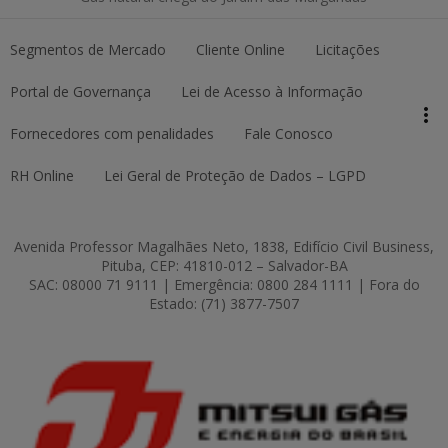
Segmentos de Mercado
Cliente Online
Licitações
keyboard_arrow_up
Topo da página
Portal de Governança
Lei de Acesso à Informação
more_vert
Pesquisar
Fornecedores com penalidades
Fale Conosco
RH Online
Lei Geral de Proteção de Dados – LGPD
Avenida Professor Magalhães Neto, 1838, Edifício Civil Business,
Pituba, CEP: 41810-012 – Salvador-BA
SAC: 08000 71 9111 | Emergência: 0800 284 1111 | Fora do
Estado: (71) 3877-7507