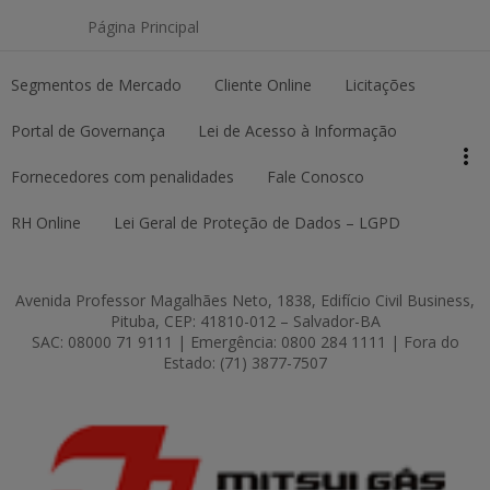
Página Principal
Segmentos de Mercado
Cliente Online
Licitações
keyboard_arrow_up
Topo da página
Portal de Governança
Lei de Acesso à Informação
more_vert
Pesquisar
Fornecedores com penalidades
Fale Conosco
RH Online
Lei Geral de Proteção de Dados – LGPD
Avenida Professor Magalhães Neto, 1838, Edifício Civil Business,
Pituba, CEP: 41810-012 – Salvador-BA
SAC: 08000 71 9111 | Emergência: 0800 284 1111 | Fora do
Estado: (71) 3877-7507