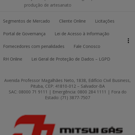
produção de artesanato
Segmentos de Mercado
Cliente Online
Licitações
keyboard_arrow_up
Topo da página
Portal de Governança
Lei de Acesso à Informação
more_vert
Pesquisar
Fornecedores com penalidades
Fale Conosco
RH Online
Lei Geral de Proteção de Dados – LGPD
Avenida Professor Magalhães Neto, 1838, Edifício Civil Business,
Pituba, CEP: 41810-012 – Salvador-BA
SAC: 08000 71 9111 | Emergência: 0800 284 1111 | Fora do
Estado: (71) 3877-7507