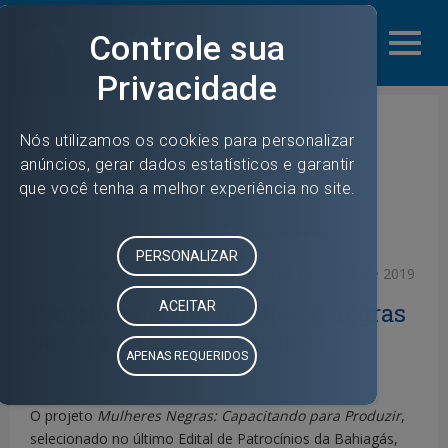
mail_outline
share
Notícias
Publicado em:
25 de Fevereiro de 2019
Projeto capacita mulheres negras
para produção de artesanato
O projeto
Mulheres Negras: Capacitando para Produzir
,
selecionado no último Edital de Patrocínios da Bahiagás,