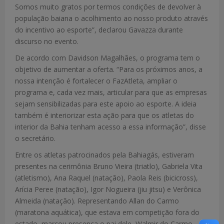
Somos muito gratos por termos condições de devolver à
população baiana o acolhimento ao nosso produto através
do incentivo ao esporte”, declarou Gavazza durante
discurso no evento.
De acordo com Davidson Magalhães, o programa tem o
objetivo de aumentar a oferta. “Para os próximos anos, a
nossa intenção é fortalecer o FazAtleta, ampliar o
programa e, cada vez mais, articular para que as empresas
sejam sensibilizadas para este apoio ao esporte. A ideia
também é interiorizar esta ação para que os atletas do
interior da Bahia tenham acesso a essa informação”, disse
o secretário.
Entre os atletas patrocinados pela Bahiagás, estiveram
presentes na cerimônia Bruno Vieira (triatlo), Gabriela Vita
(atletismo), Ana Raquel (natação), Paola Reis (bicicross),
Arícia Peree (natação), Igor Nogueira (jiu jitsu) e Verônica
Almeida (natação). Representando Allan do Carmo
(maratona aquática), que estava em competição fora do
estado, marcou presença o pai dele, Walmir do Carmo.