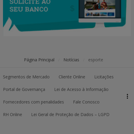
Página Principal
Notícias
esporte
/
/
Segmentos de Mercado
Cliente Online
Licitações
keyboard_arrow_up
Topo da página
Portal de Governança
Lei de Acesso à Informação
more_vert
Pesquisar
Fornecedores com penalidades
Fale Conosco
RH Online
Lei Geral de Proteção de Dados – LGPD