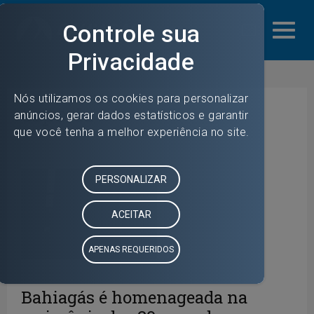
mail_outline
esporte
Bahiagás é homenageada na