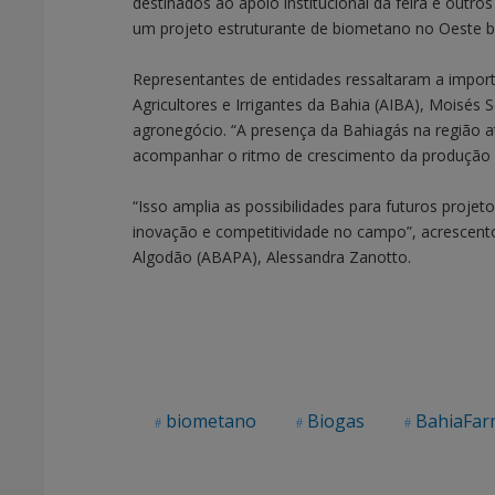
destinados ao apoio institucional da feira e outr
um projeto estruturante de biometano no Oeste ba
Representantes de entidades ressaltaram a importâ
Agricultores e Irrigantes da Bahia (AIBA), Moisés
agronegócio. “A presença da Bahiagás na região 
acompanhar o ritmo de crescimento da produção ag
“Isso amplia as possibilidades para futuros projet
inovação e competitividade no campo”, acrescent
Algodão (ABAPA), Alessandra Zanotto.
biometano
Biogas
BahiaFa