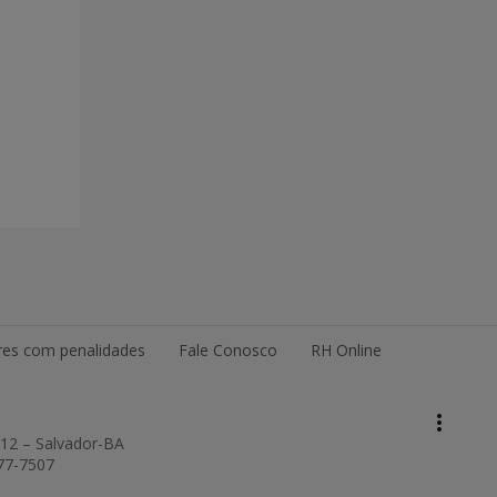
es com penalidades
Fale Conosco
RH Online
keyboard_arrow_up
Topo da página
more_vert
Pesquisar
012 – Salvador-BA
877-7507