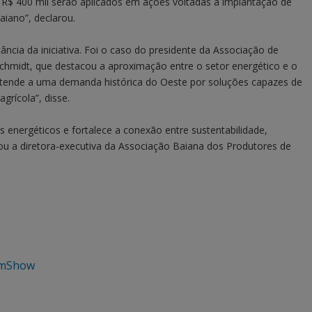
os R$ 400 mil serão aplicados em ações voltadas à implantação de
iano”, declarou.
ncia da iniciativa. Foi o caso do presidente da Associação de
 Schmidt, que destacou a aproximação entre o setor energético e o
atende a uma demanda histórica do Oeste por soluções capazes de
rícola”, disse.
os energéticos e fortalece a conexão entre sustentabilidade,
ou a diretora-executiva da Associação Baiana dos Produtores de
rmShow